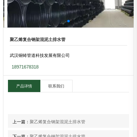
聚乙烯复合钢架混泥土排水管
武汉铜铸管道科技发展有限公司
18971678318
产品详情
联系我们
上一篇：
聚乙烯复合钢架混泥土排水管
下一篇：
聚乙烯复合钢架混泥土排水管